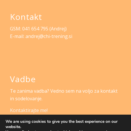
Kontakt
GSM: 041 654 795 (Andrej)
E-mail: andrej@chi-trening.si
Vadbe
Te zanima vadba? Vedno sem na voljo za kontakt
in sodelovanje.
Kontaktirajte me!
We are using cookies to give you the best experience on our
website.