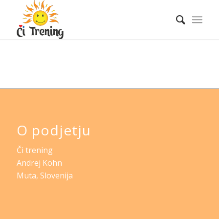
O podjetju
Či trening
Andrej Kohn
Muta, Slovenija