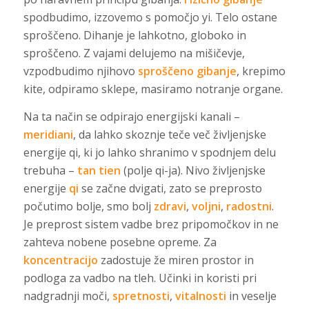
spodbudimo, izzovemo s pomočjo yi. Telo ostane
sproščeno. Dihanje je lahkotno, globoko in
sproščeno. Z vajami delujemo na mišičevje,
vzpodbudimo njihovo
sproščeno gibanje
, krepimo
kite, odpiramo sklepe, masiramo notranje organe.
Na ta način se odpirajo energijski kanali –
meridiani
, da lahko skoznje teče več življenjske
energije qi, ki jo lahko shranimo v spodnjem delu
trebuha –
tan tien
(polje qi-ja). Nivo življenjske
energije
qi
se začne dvigati, zato se preprosto
počutimo bolje, smo bolj
zdravi
,
voljni
,
radostni
.
Je preprost sistem vadbe brez pripomočkov in ne
zahteva nobene posebne opreme. Za
koncentracijo
zadostuje že miren prostor in
podloga za vadbo na tleh. Učinki in koristi pri
nadgradnji moči,
spretnosti
,
vitalnosti
in veselje