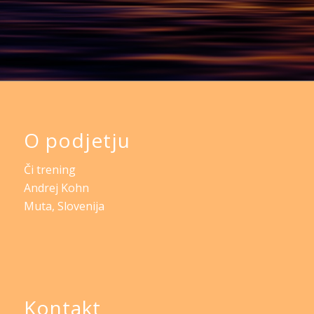
O podjetju
Či trening
Andrej Kohn
Muta, Slovenija
Kontakt