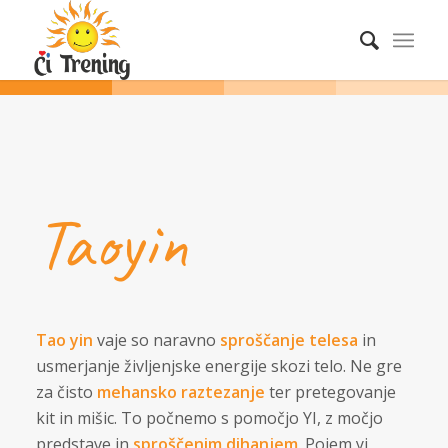
Taoyin
Tao yin
vaje so naravno
sproščanje telesa
in
usmerjanje življenjske energije skozi telo. Ne gre
za čisto
mehansko raztezanje
ter pretegovanje
kit in mišic. To počnemo s pomočjo YI, z močjo
predstave in
sproščenim dihanjem
. Pojem yi