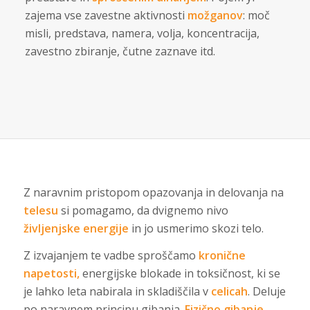
zajema vse zavestne aktivnosti
možganov
: moč
misli, predstava, namera, volja, koncentracija,
zavestno zbiranje, čutne zaznave itd.
Z naravnim pristopom opazovanja in delovanja na
telesu
si pomagamo, da dvignemo nivo
življenjske energije
in jo usmerimo skozi telo.
Z izvajanjem te vadbe sproščamo
kronične
napetosti,
energijske blokade in toksičnost, ki se
je lahko leta nabirala in skladiščila v
celicah
. Deluje
po naravnem principu gibanja.
Fizično gibanje